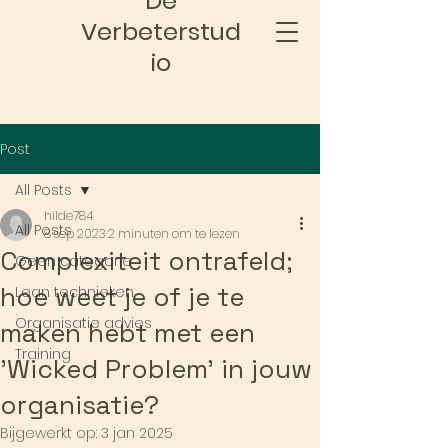
De
Verbeterstud
io
Post
All Posts
hilde784
All Posts
8 sep 2023
2 minuten om te lezen
Complexiteit ontrafeld;
Geen categorie
hoe weet je of je te
Lean technieken
Organisatie advies
maken hebt met een
Training
'Wicked Problem' in jouw
organisatie?
Bijgewerkt op:
3 jan 2025