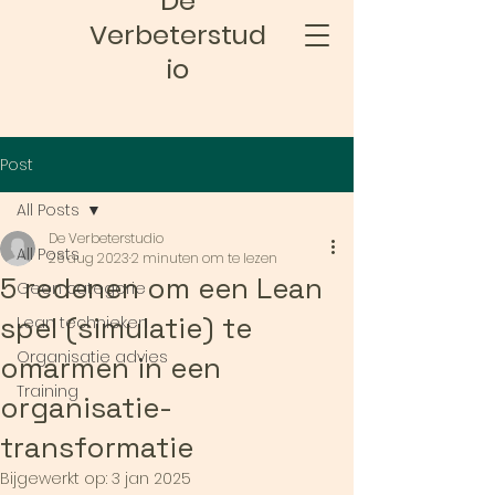
De
Verbeterstud
io
Post
All Posts
De Verbeterstudio
All Posts
26 aug 2023
2 minuten om te lezen
5 redenen om een Lean
Geen categorie
spel (simulatie) te
Lean technieken
Organisatie advies
omarmen in een
Training
organisatie-
transformatie
Bijgewerkt op:
3 jan 2025